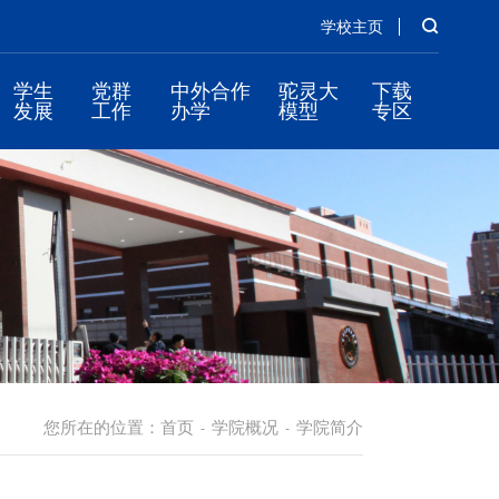
学校主页
学生
党群
中外合作
驼灵大
下载
发展
工作
办学
模型
专区
您所在的位置：
首页
学院概况
学院简介
-
-