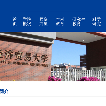
首
学院
师资
本科
研究生
科学
页
概况
力量
教育
教育
研究
简介