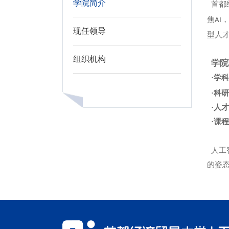
学院简介
首都
焦
，
AI
现任领导
型人
组织机构
学院
·学
·科
·人
·课
人工
的姿