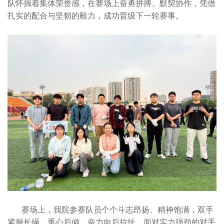
队怀揣着集体荣誉感，在赛场上奋勇拼搏、默契协作，凭借
扎实的配合与坚韧的毅力，成功晋级下一轮赛事。
赛场上，我院参赛队员个个斗志昂扬、精神饱满，双手
紧握长绳、重心后倾，奋力向后拉扯，面对实力强劲的对手