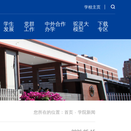
学校主页
学生
党群
中外合作
驼灵大
下载
发展
工作
办学
模型
专区
您所在的位置：
首页
学院新闻
-