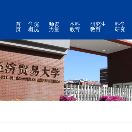
首
学院
师资
本科
研究生
科学
页
概况
力量
教育
教育
研究